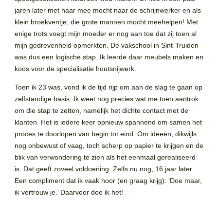
jaren later met haar mee mocht naar de schrijnwerker en als
klein broekventje, die grote mannen mocht meehelpen! Met
enige trots voegt mijn moeder er nog aan toe dat zij toen al
mijn gedrevenheid opmerkten. De vakschool in Sint-Truiden
was dus een logische stap. Ik leerde daar meubels maken en
koos voor de specialisatie houtsnijwerk.
Toen ik 23 was, vond ik de tijd rijp om aan de slag te gaan op
zelfstandige basis. Ik weet nog precies wat me toen aantrok
om die stap te zetten, namelijk het dichte contact met de
klanten. Het is iedere keer opnieuw spannend om samen het
proces te doorlopen van begin tot eind. Om ideeën, dikwijls
nog onbewust of vaag, toch scherp op papier te krijgen en de
blik van verwondering te zien als het eenmaal gerealiseerd
is. Dat geeft zoveel voldoening. Zelfs nu nog, 16 jaar later.
Een compliment dat ik vaak hoor (en graag krijg): ‘Doe maar,
ik vertrouw je.’ Daarvoor doe ik het!