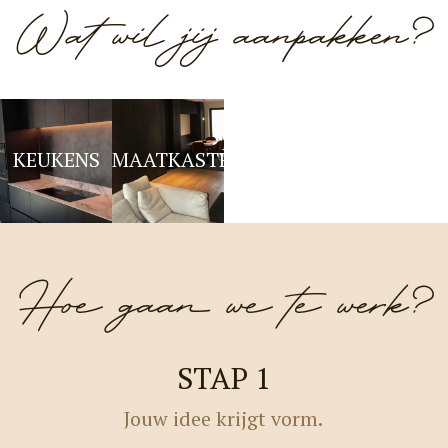
Wat wil jij aanpakken?
KEUKENS
MAATKASTEN
PARKET
DEUREN
Hoe gaan we te werk?
STAP 1
Jouw idee krijgt vorm.