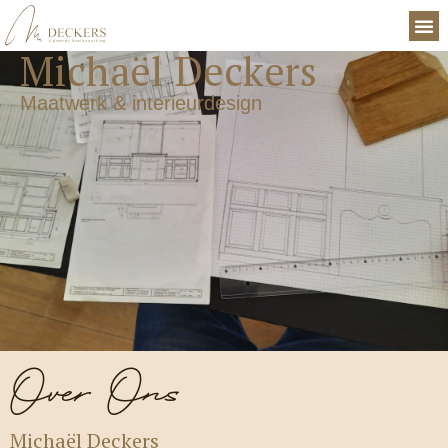
Michaël Deckers
Maatwerk & interieurdesign
Over Ons
Michaël Deckers